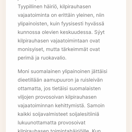
Tyypillinen häiriö, kilpirauhasen
vajaatoiminta on erittäin yleinen, niin
ylipainoisten, kuin fyysisesti hyvässä
kunnossa olevien keskuudessa. Sýyt
kilpirauhasen vajaatoimintaan ovat
monisyiset, mutta tärkeimmät ovat
perimä ja ruokavalio.
Moni suomalainen ylipainoinen jättäisi
dieetillään aamupuuron ja ruisleivän
ottamatta, jos tietäisi suomalaisten
viljojen provosoivan kilpirauhasen
vajaatoiminnan kehittymistä. Samoin
kaikki soijavalmisteet soijalesitiiniä
lukuunottamatta provosoivat
kilpirauhasen toimintahäiriöille. Kun