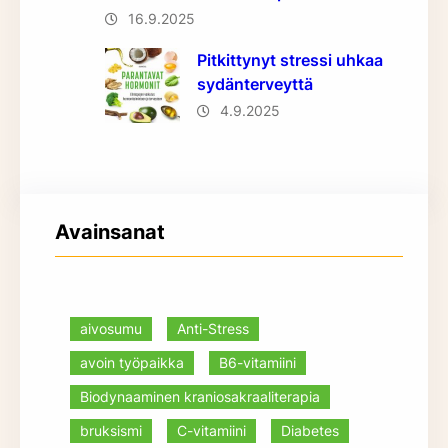
16.9.2025
Pitkittynyt stressi uhkaa
sydänterveyttä
4.9.2025
Avainsanat
aivosumu
Anti-Stress
avoin työpaikka
B6-vitamiini
Biodynaaminen kraniosakraaliterapia
bruksismi
C-vitamiini
Diabetes