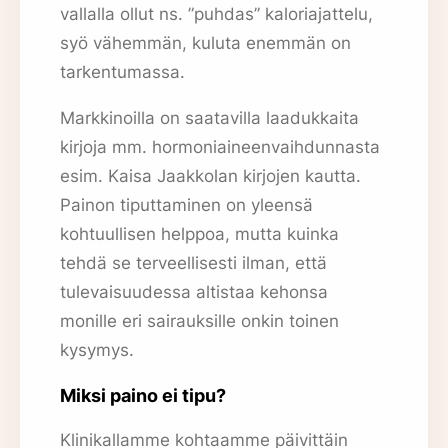
vallalla ollut ns. ”puhdas” kaloriajattelu,
syö vähemmän, kuluta enemmän on
tarkentumassa.
Markkinoilla on saatavilla laadukkaita
kirjoja mm. hormoniaineenvaihdunnasta
esim. Kaisa Jaakkolan kirjojen kautta.
Painon tiputtaminen on yleensä
kohtuullisen helppoa, mutta kuinka
tehdä se terveellisesti ilman, että
tulevaisuudessa altistaa kehonsa
monille eri sairauksille onkin toinen
kysymys.
Miksi paino ei tipu?
Klinikallamme kohtaamme päivittäin