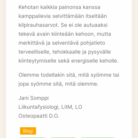
Kehotan kaikkia painonsa kanssa
kamppailevia selvittämään itseltään
kilpirauhasarvot. Se ei ole autuaaksi
tekevä avain kiinteään kehoon, mutta
merkittävä ja selventävä pohjatieto
terveelliselle, tehokkaalle ja pysyvälle
kiinteytymiselle sekä energiselle keholle.
Olemme todellakin sitä, mitä syömme tai
jopa syömme sitä, mitä olemme.
Jani Somppi
Liikuntafysiologi, LitM, LO
Osteopaatti D.O.
Blogi