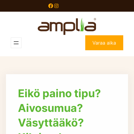
Siirry
Facebook
Instagram
sisältöön
Varaa aika
Eikö paino tipu?
Aivosumua?
Väsyttääkö?