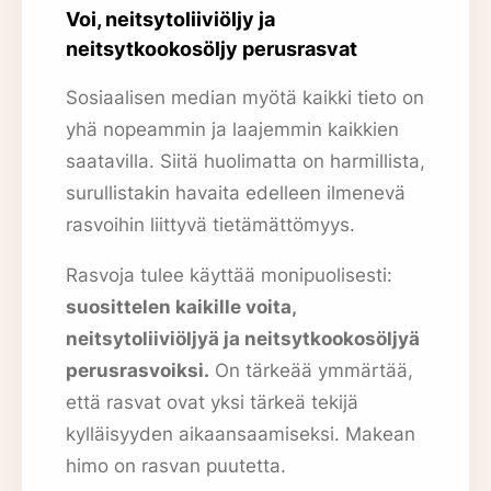
Voi, neitsytoliiviöljy ja
neitsytkookosöljy perusrasvat
Sosiaalisen median myötä kaikki tieto on
yhä nopeammin ja laajemmin kaikkien
saatavilla. Siitä huolimatta on harmillista,
surullistakin havaita edelleen ilmenevä
rasvoihin liittyvä tietämättömyys.
Rasvoja tulee käyttää monipuolisesti:
suosittelen kaikille voita,
neitsytoliiviöljyä ja neitsytkookosöljyä
perusrasvoiksi.
On tärkeää ymmärtää,
että rasvat ovat yksi tärkeä tekijä
kylläisyyden aikaansaamiseksi. Makean
himo on rasvan puutetta.