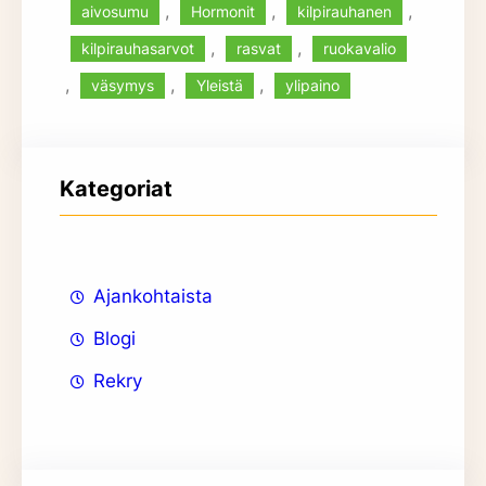
, 
, 
, 
aivosumu
Hormonit
kilpirauhanen
, 
, 
kilpirauhasarvot
rasvat
ruokavalio
, 
, 
, 
väsymys
Yleistä
ylipaino
Kategoriat
Ajankohtaista
Blogi
Rekry