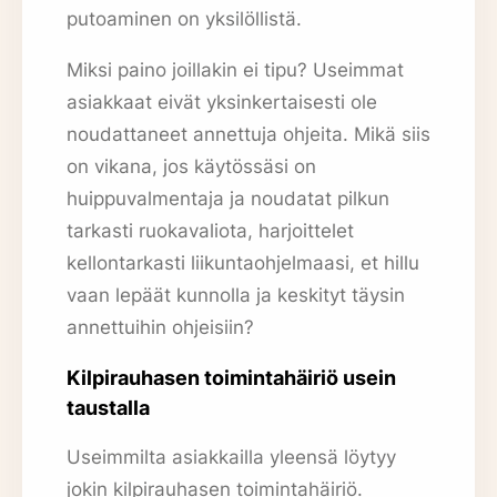
putoaminen on yksilöllistä.
Miksi paino joillakin ei tipu? Useimmat
asiakkaat eivät yksinkertaisesti ole
noudattaneet annettuja ohjeita. Mikä siis
on vikana, jos käytössäsi on
huippuvalmentaja ja noudatat pilkun
tarkasti ruokavaliota, harjoittelet
kellontarkasti liikuntaohjelmaasi, et hillu
vaan lepäät kunnolla ja keskityt täysin
annettuihin ohjeisiin?
Kilpirauhasen toimintahäiriö usein
taustalla
Useimmilta asiakkailla yleensä löytyy
jokin kilpirauhasen toimintahäiriö.