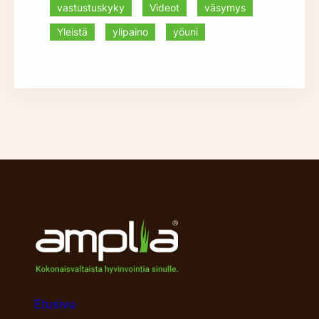
vastustuskyky
Videot
väsymys
Yleistä
ylipaino
yöuni
Etusivu