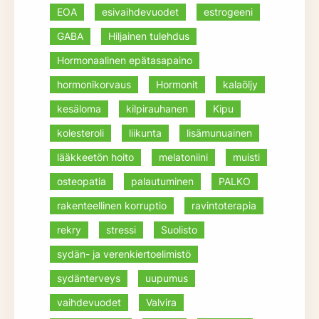
EOA
esivaihdevuodet
estrogeeni
GABA
Hiljainen tulehdus
Hormonaalinen epätasapaino
hormonikorvaus
Hormonit
kalaöljy
kesäloma
kilpirauhanen
Kipu
kolesteroli
liikunta
lisämunuainen
lääkkeetön hoito
melatoniini
muisti
osteopatia
palautuminen
PALKO
rakenteellinen korruptio
ravintoterapia
rekry
stressi
Suolisto
sydän- ja verenkiertoelimistö
sydänterveys
uupumus
vaihdevuodet
Valvira