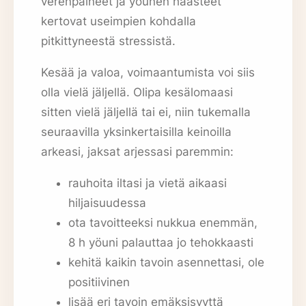
verenpaineet ja yöunen haasteet
kertovat useimpien kohdalla
pitkittyneestä stressistä.
Kesää ja valoa, voimaantumista voi siis
olla vielä jäljellä. Olipa kesälomaasi
sitten vielä jäljellä tai ei, niin tukemalla
seuraavilla yksinkertaisilla keinoilla
arkeasi, jaksat arjessasi paremmin:
rauhoita iltasi ja vietä aikaasi
hiljaisuudessa
ota tavoitteeksi nukkua enemmän,
8 h yöuni palauttaa jo tehokkaasti
kehitä kaikin tavoin asennettasi, ole
positiivinen
lisää eri tavoin emäksisyyttä