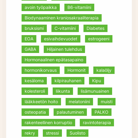
avoin työpaikka
B6-vitamiini
Biodynaaminen kraniosakraaliterapia
bruksismi
C-vitamiini
Diabetes
EOA
esivaihdevuodet
estrogeeni
GABA
Hiljainen tulehdus
Hormonaalinen epätasapaino
hormonikorvaus
Hormonit
kalaöljy
kesäloma
kilpirauhanen
Kipu
kolesteroli
liikunta
lisämunuainen
lääkkeetön hoito
melatoniini
muisti
osteopatia
palautuminen
PALKO
rakenteellinen korruptio
ravintoterapia
rekry
stressi
Suolisto