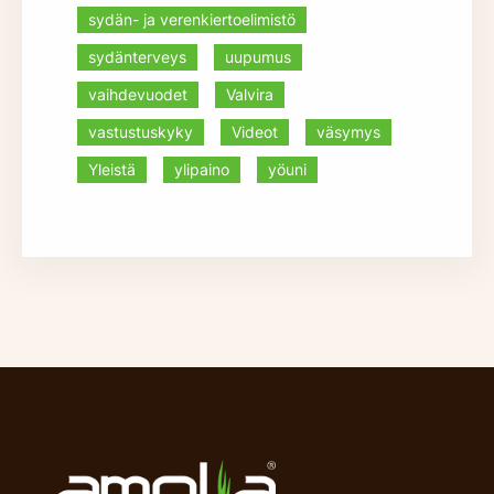
sydän- ja verenkiertoelimistö
sydänterveys
uupumus
vaihdevuodet
Valvira
vastustuskyky
Videot
väsymys
Yleistä
ylipaino
yöuni