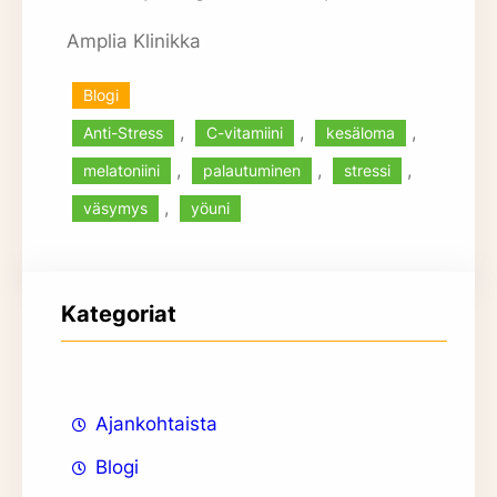
Amplia Klinikka
Blogi
, 
, 
, 
Anti-Stress
C-vitamiini
kesäloma
, 
, 
, 
melatoniini
palautuminen
stressi
, 
väsymys
yöuni
Kategoriat
Ajankohtaista
Blogi