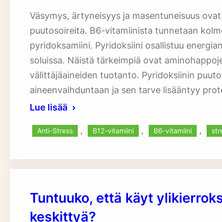
Väsymys, ärtyneisyys ja masentuneisuus ovat yl
puutosoireita. B6-vitamiinista tunnetaan kolme 
pyridoksamiini. Pyridoksiini osallistuu energi
soluissa. Näistä tärkeimpiä ovat aminohappoj
välittäjäaineiden tuotanto. Pyridoksiinin puu
aineenvaihduntaan ja sen tarve lisääntyy prot
Lue lisää
, 
, 
, 
Anti-Stress
B12-vitamiini
B6-vitamiini
str
Tuntuuko, että käyt ylikierrok
keskittyä?