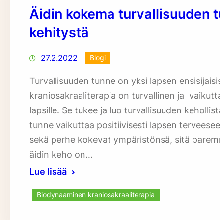
Äidin kokema turvallisuuden t
kehitystä
27.2.2022
Blogi
Turvallisuuden tunne on yksi lapsen ensisijaisi
kraniosakraaliterapia on turvallinen ja vaikutt
lapsille. Se tukee ja luo turvallisuuden kehollis
tunne vaikuttaa positiivisesti lapsen terveesee
sekä perhe kokevat ympäristönsä, sitä paremm
äidin keho on…
Lue lisää
Biodynaaminen kraniosakraaliterapia