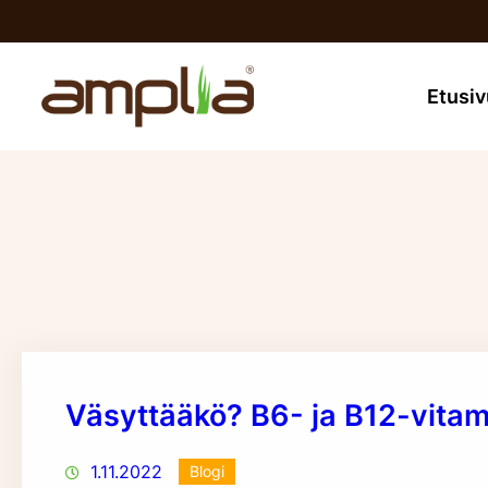
Siirry
sisältöön
Etusiv
Väsyttääkö? B6- ja B12-vitami
1.11.2022
Blogi