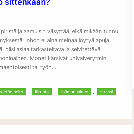
kö sittenkään?
piristä ja aamuisin väsyttää, eikä mikään tunnu
yksestä, johon ei aina meinaa löytyä apuja.
, olisi asiaa tarkasteltava ja selvitettävä
moninainen. Monet kärsivät univalverytmin
omaehtoisesti tai työn…
, 
, 
, 
keetön hoito
liikunta
lisämunuainen
stressi