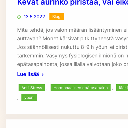
Kevät aurinko piristää, vai ei
13.5.2022
Blogi
Mitä tehdä, jos valon määrän lisääntyminen ei 
auttavan? Monet kärsivät pitkittyneestä väsym
Jos säännöllisesti nukuttu 8-9 h yöuni ei piristä
tarkemmin. Väsymys fysiologisen ilmiönä on 
epätasapainosta, jossa illalla valvotaan joko 
Lue lisää
, 
, 
Anti-Stress
Hormonaalinen epätasapaino
lääk
, 
yöuni