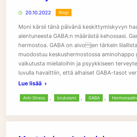
20.10.2022
Blogi
Moni kärsii tänä päivänä keskittymiskyvyn haa
alentuneesta GABA:n määrästä kehossasi. G
hermostoa. GABA on aivojen tärkein liiallista a
muodostuu keskushermostossa aminohappo glut
vaikutusta mielialoihin ja psyykkiseen terveyt
luvulla havaittiin, että alhaiset GABA-tasot v
Lue lisää
, 
, 
, 
Anti-Stress
bruksismi
GABA
Hormonaalin