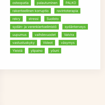
osteopatia
palautuminen
PALKO
rakenteellinen korruptio
ravintoterapia
rekry
stressi
Suolisto
sydän- ja verenkiertoelimistö
sydänterveys
uupumus
vaihdevuodet
Valvira
vastustuskyky
Videot
väsymys
Yleistä
ylipaino
yöuni