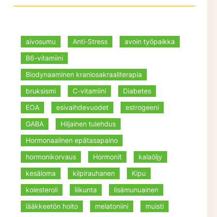
aivosumu
Anti-Stress
avoin työpaikka
B6-vitamiini
Biodynaaminen kraniosakraaliterapia
bruksismi
C-vitamiini
Diabetes
EOA
esivaihdevuodet
estrogeeni
GABA
Hiljainen tulehdus
Hormonaalinen epätasapaino
hormonikorvaus
Hormonit
kalaöljy
kesäloma
kilpirauhanen
Kipu
kolesteroli
liikunta
lisämunuainen
lääkkeetön hoito
melatoniini
muisti