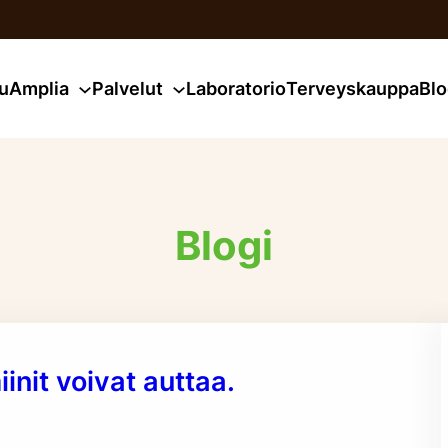
u
Amplia
Palvelut
Laboratorio
Terveyskauppa
Blo
Blogi
init voivat auttaa.