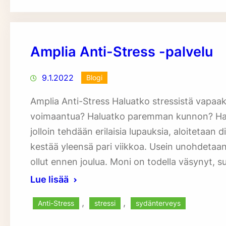
Amplia Anti-Stress -palvelu
9.1.2022
Blogi
Amplia Anti-Stress Haluatko stressistä vapaak
voimaantua? Haluatko paremman kunnon? Halua
jolloin tehdään erilaisia lupauksia, aloitetaan 
kestää yleensä pari viikkoa. Usein unohdetaa
ollut ennen joulua. Moni on todella väsynyt, 
Lue lisää
, 
, 
Anti-Stress
stressi
sydänterveys