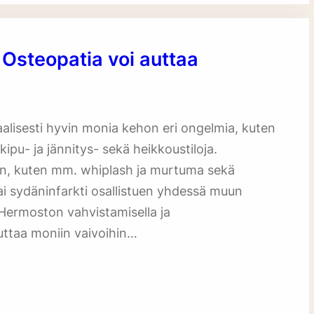
? Osteopatia voi auttaa
aalisesti hyvin monia kehon eri ongelmia, kuten
 kipu- ja jännitys- sekä heikkoustiloja.
en, kuten mm. whiplash ja murtuma sekä
 tai sydäninfarkti osallistuen yhdessä muun
Hermoston vahvistamisella ja
kuttaa moniin vaivoihin…