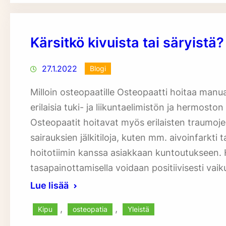
Kärsitkö kivuista tai säryistä
27.1.2022
Blogi
Milloin osteopaatille Osteopaatti hoitaa manu
erilaisia tuki- ja liikuntaelimistön ja hermoston
Osteopaatit hoitavat myös erilaisten traumoj
sairauksien jälkitiloja, kuten mm. aivoinfarkti
hoitotiimin kanssa asiakkaan kuntoutukseen. 
tasapainottamisella voidaan positiivisesti vai
Lue lisää
, 
, 
Kipu
osteopatia
Yleistä