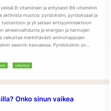
eisiä B-vitamiinien ja erityisesti B6-vitamiinin
aktiivista muotoa: pyridoksiini, pyridoksaali ja
an tuotantoon ja yli sataan entsyymireaktioon
en aineenvaihdunta ja energian ja hermojen
tos vaikuttaa merkittävästi aminohappojen
eiinin saannin kasvaessa. Pyridoksiinin on…
, 
essi
väsymys
silla? Onko sinun vaikea