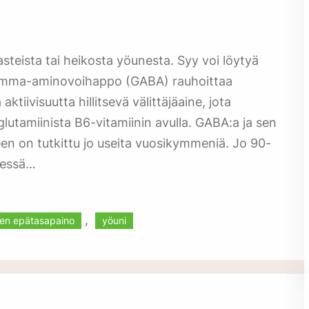
steista tai heikosta yöunesta. Syy voi löytyä
amma-aminovoihappo (GABA) rauhoittaa
ktiivisuutta hillitsevä välittäjäaine, jota
amiinista B6-vitamiinin avulla. GABA:a ja sen
een on tutkittu jo useita vuosikymmeniä. Jo 90-
eressä…
, 
en epätasapaino
yöuni