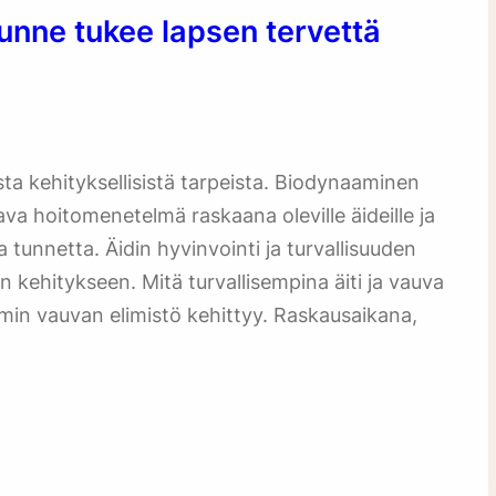
unne tukee lapsen tervettä
sta kehityksellisistä tarpeista. Biodynaaminen
ava hoitomenetelmä raskaana oleville äideille ja
ta tunnetta. Äidin hyvinvointi ja turvallisuuden
n kehitykseen. Mitä turvallisempina äiti ja vauva
in vauvan elimistö kehittyy. Raskausaikana,