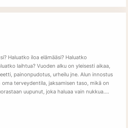
si? Haluatko iloa elämääsi? Haluatko
tko laihtua? Vuoden alku on yleisesti aikaa,
dieetti, painonpudotus, urheilu jne. Alun innostus
n oma terveydentila, jaksamisen taso, mikä on
suorastaan uupunut, joka haluaa vain nukkua.…