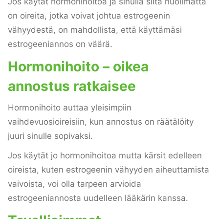
Jos käytät hormonihoitoa ja sinulla siitä huolimatta
on oireita, jotka voivat johtua estrogeenin
vähyydestä, on mahdollista, että käyttämäsi
estrogeeniannos on väärä.
Hormonihoito – oikea
annostus ratkaisee
Hormonihoito auttaa yleisimpiin
vaihdevuosioireisiin, kun annostus on räätälöity
juuri sinulle sopivaksi.
Jos käytät jo hormonihoitoa mutta kärsit edelleen
oireista, kuten estrogeenin vähyyden aiheuttamista
vaivoista, voi olla tarpeen arvioida
estrogeeniannosta uudelleen lääkärin kanssa.