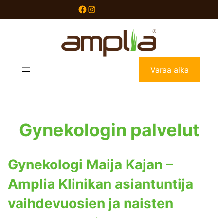
Siirry
Facebook
Instagram
sisältöön
Varaa aika
Gynekologin palvelut
Gynekologi Maija Kajan –
Amplia Klinikan asiantuntija
vaihdevuosien ja naisten