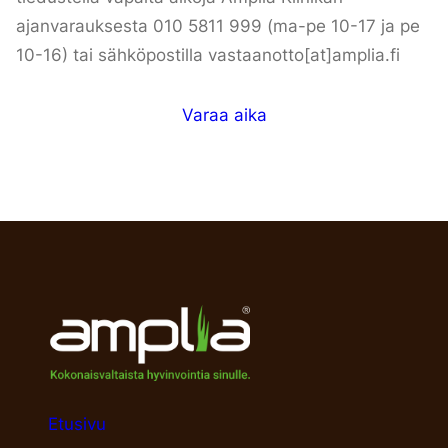
ajanvarauksesta 010 5811 999 (ma-pe 10-17 ja pe
10-16) tai sähköpostilla vastaanotto[at]amplia.fi
Varaa aika
Etusivu