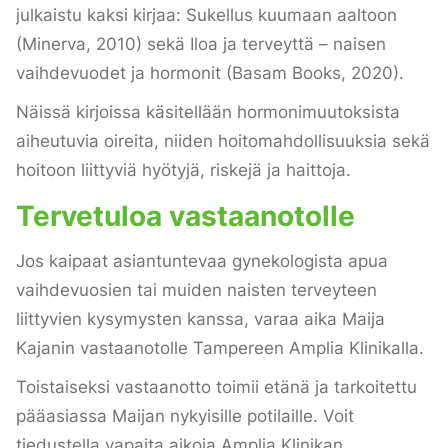
julkaistu kaksi kirjaa: Sukellus kuumaan aaltoon
(Minerva, 2010) sekä Iloa ja terveyttä – naisen
vaihdevuodet ja hormonit (Basam Books, 2020).
Näissä kirjoissa käsitellään hormonimuutoksista
aiheutuvia oireita, niiden hoitomahdollisuuksia sekä
hoitoon liittyviä hyötyjä, riskejä ja haittoja.
Tervetuloa vastaanotolle
Jos kaipaat asiantuntevaa gynekologista apua
vaihdevuosien tai muiden naisten terveyteen
liittyvien kysymysten kanssa, varaa aika Maija
Kajanin vastaanotolle Tampereen Amplia Klinikalla.
Toistaiseksi vastaanotto toimii etänä ja tarkoitettu
pääasiassa Maijan nykyisille potilaille. Voit
tiedustella vapaita aikoja Amplia Klinikan