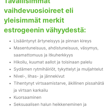
Tavallisimmat
vaihdevuosioireet eli
yleisimmät merkit
estrogeenin vähyydestä:
Lisääntynyt ärtyneisyys ja pinnan kireys
Masentuneisuus, ahdistuneisuus, väsymys,
saamattomuus ja itkuherkkyys
Hikoilu, kuumat aallot ja toisinaan palelu
Sydämen rytmihäiriöt, tykyttelyt ja muljahtelut
Nivel-, lihas- ja jännekivut
Tihentynyt virtsaamistarve, äkillinen pissahätä
ja virtsan karkailu
Kuorsaaminen
Seksuaalisen halun heikkeneminen ja