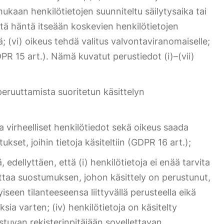
mukaan henkilötietojen suunniteltu säilytysaika tai
ältä häntä itseään koskevien henkilötietojen
yä; (vi) oikeus tehdä valitus valvontaviranomaiselle;
GDPR 15 art.). Nämä kuvatut perustiedot (i)–(vii)
ruuttamista suoritetun käsittelyn
ja virheelliset henkilötiedot sekä oikeus saada
set, joihin tietoja käsiteltiin (GDPR 16 art.);
edellyttäen, että (i) henkilötietoja ei enää tarvita
peruuttaa suostumuksen, johon käsittely on perustunut,
yiseen tilanteeseensa liittyvällä perusteella eikä
sia varten; (iv) henkilötietoja on käsitelty
ustuvan rekisterinpitäjään sovellettavan