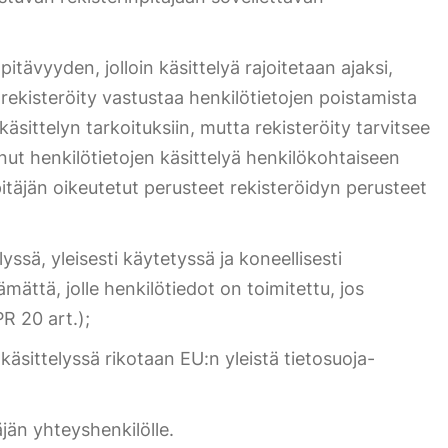
apitävyyden, jolloin käsittelyä rajoitetaan ajaksi,
a rekisteröity vastustaa henkilötietojen poistamista
a käsittelyn tarkoituksiin, mutta rekisteröity tarvitsee
tanut henkilötietojen käsittelyä henkilökohtaiseen
pitäjän oikeutetut perusteet rekisteröidyn perusteet
yssä, yleisesti käytetyssä ja koneellisesti
ämättä, jolle henkilötiedot on toimitettu, jos
R 20 art.);
käsittelyssä rikotaan EU:n yleistä tietosuoja-
jän yhteyshenkilölle.