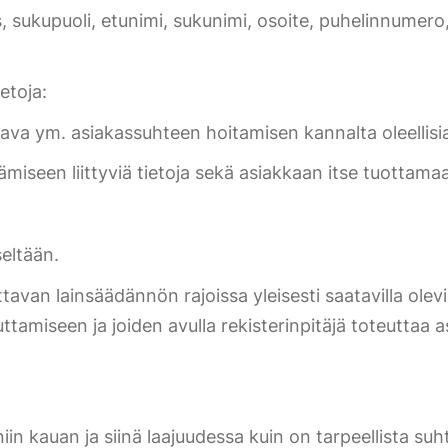
 sukupuoli, etunimi, sukunimi, osoite, puhelinnumero, 
etoja:
tava ym. asiakassuhteen hoitamisen kannalta oleellisia
seen liittyviä tietoja sekä asiakkaan itse tuottamaa
seltään.
van lainsäädännön rajoissa yleisesti saatavilla olevista
tamiseen ja joiden avulla rekisterinpitäjä toteuttaa a
niin kauan ja siinä laajuudessa kuin on tarpeellista suh