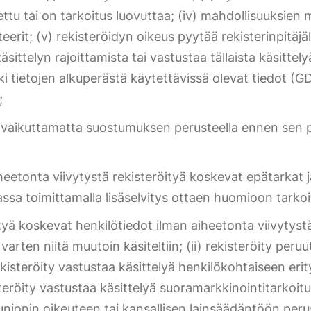
ettu tai on tarkoitus luovuttaa; (iv) mahdollisuuksien 
teerit; (v) rekisteröidyn oikeus pyytää rekisterinpitäj
äsittelyn rajoittamista tai vastustaa tällaista käsittel
aikki tietojen alkuperästä käytettävissä olevat tiedot (
;
vaikuttamatta suostumuksen perusteella ennen sen pe
aiheetonta viivytystä rekisteröityä koskevat epätarkat 
a toimittamalla lisäselvitys ottaen huomioon tarkoituk
yä koskevat henkilötiedot ilman aiheetonta viivytystä, 
ita varten niitä muutoin käsiteltiin; (ii) rekisteröity 
 rekisteröity vastustaa käsittelyä henkilökohtaiseen erit
teröity vastustaa käsittelyä suoramarkkinointitarkoituk
a unionin oikeuteen tai kansallisen lainsäädäntöön per