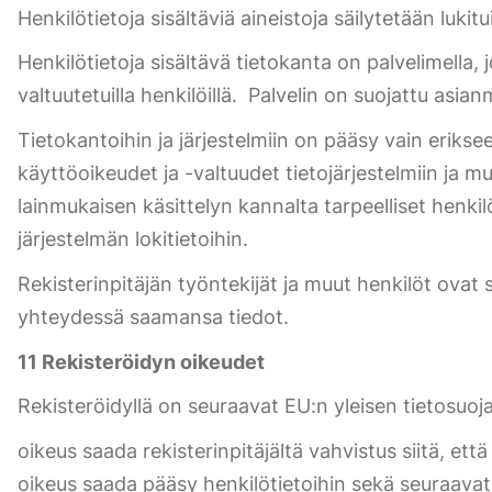
Henkilötietoja sisältäviä aineistoja säilytetään lukit
Henkilötietoja sisältävä tietokanta on palvelimella,
valtuutetuilla henkilöillä. Palvelin on suojattu asian
Tietokantoihin ja järjestelmiin on pääsy vain eriksee
käyttöoikeudet ja -valtuudet tietojärjestelmiin ja m
lainmukaisen käsittelyn kannalta tarpeelliset henkil
järjestelmän lokitietoihin.
Rekisterinpitäjän työntekijät ja muut henkilöt ovat 
yhteydessä saamansa tiedot.
11 Rekisteröidyn oikeudet
Rekisteröidyllä on seuraavat EU:n yleisen tietosuo
oikeus saada rekisterinpitäjältä vahvistus siitä, että 
oikeus saada pääsy henkilötietoihin sekä seuraavat ti