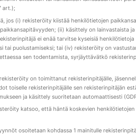
art.);
yä, jos (i) rekisteröity kiistää henkilötietojen paikkans
 paikkansapitävyyden; (ii) käsittely on lainvastaista j
 rekisterinpitäjä ei enää tarvitse kyseisiä henkilötietoj
si tai puolustamiseksi; tai (iv) rekisteröity on vastus
otettaessa sen todentamista, syrjäyttävätkö rekisterin
kisteröity on toimittanut rekisterinpitäjälle, jäsennell
t toiselle rekisterinpitäjälle sen rekisterinpitäjän est
ukseen ja käsittely suoritetaan automaattisesti (GDP
steröity katsoo, että häntä koskevien henkilötietojen 
ynnöt osoitetaan kohdassa 1 mainitulle rekisterinpitä