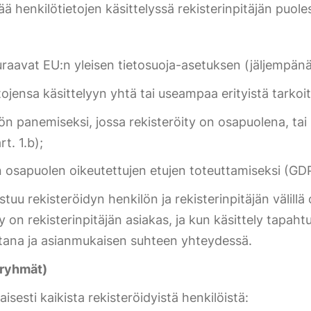
ää henkilötietojen käsittelyssä rekisterinpitäjän puoles
euraavat EU:n yleisen tietosuoja-asetuksen (jäljempä
jensa käsittelyyn yhtä tai useampaa erityistä tarkoit
ön panemiseksi, jossa rekisteröity on osapuolena, ta
t. 1.b);
n osapuolen oikeutettujen etujen toteuttamiseksi (GDPR
ustuu rekisteröidyn henkilön ja rekisterinpitäjän välil
y on rekisterinpitäjän asiakas, ja kun käsittely tapahtu
htana ja asianmukaisen suhteen yhteydessä.
toryhmät)
isesti kaikista rekisteröidyistä henkilöistä: