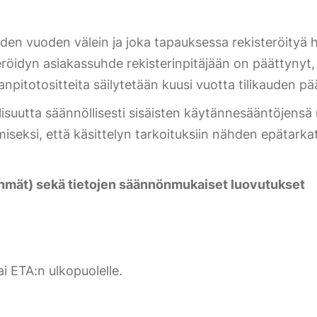
iiden vuoden välein ja joka tapauksessa rekisteröityä 
idyn asiakassuhde rekisterinpitäjään on päättynyt, ja
anpitotositteita säilytetään kuusi vuotta tilikauden p
llisuutta säännöllisesti sisäisten käytännesääntöjensä 
iseksi, että käsittelyn tarkoituksiin nähden epätarkat
yhmät) sekä tietojen säännönmukaiset luovutukset
tai ETA:n ulkopuolelle.