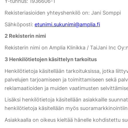
Y-tunnus: 1936606-1
Rekisteriasioiden yhteyshenkilö on: Jani Somppi
Sähköposti:
etunimi.sukunimi@amplia.fi
2 Rekisterin nimi
Rekisterin nimi on Amplia Klinikka / TaiJani Inc Oy:n
3 Henkilötietojen käsittelyn tarkoitus
Henkilötietoja käsitellään tarkoituksissa, jotka lii
palvelujen tarjoamiseen ja toimittamiseen sekä palv
reklamaatioiden ja muiden vaatimusten selvittämise
Lisäksi henkilötietoja käsitellään asiakkaille suunn
henkilötietoja käsitellään myös suoramarkkinointiin 
Asiakkaalla on oikeus kieltää hänelle kohdistettu s