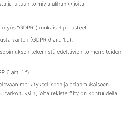
ta ja lukuun toimivia alihankkijoita.
nä myös ”GDPR”) mukaiset perusteet:
usta varten (GDPR 6 art. 1.a);
i sopimuksen tekemistä edeltävien toimenpiteiden
 6 art. 1.f).
lä olevaan merkitykselliseen ja asianmukaiseen
u tarkoituksiin, joita rekisteröity on kohtuudella