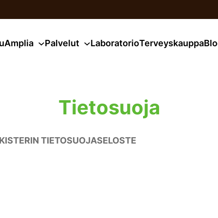
u
Amplia
Palvelut
Laboratorio
Terveyskauppa
Blo
Tietosuoja
REKISTERIN TIETOSUOJASELOSTE