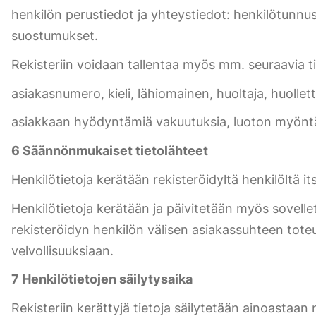
henkilön perustiedot ja yhteystiedot: henkilötunnus,
suostumukset.
Rekisteriin voidaan tallentaa myös mm. seuraavia ti
asiakasnumero, kieli, lähiomainen, huoltaja, huollet
asiakkaan hyödyntämiä vakuutuksia, luoton myöntämi
6 Säännönmukaiset tietolähteet
Henkilötietoja kerätään rekisteröidyltä henkilöltä it
Henkilötietoja kerätään ja päivitetään myös sovelletta
rekisteröidyn henkilön välisen asiakassuhteen toteut
velvollisuuksiaan.
7 Henkilötietojen säilytysaika
Rekisteriin kerättyjä tietoja säilytetään ainoastaan 