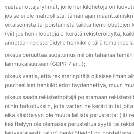
vastaanottajaryhmät, joille henkilötietoja on luovut
jos se ei ole mahdollista, tämän ajan määrittämiskri
oikaisemista tai poistamista taikka henkilötietojen k
(vii) jos henkilötietoja ei kerätä rekisteröidyltä, k
annetaan rekisteröidylle henkilölle tällä lomakkeella
oikeus peruuttaa suostumus milloin tahansa tämän 
lainmukaisuuteen (GDPR 7 art.);
oikeus vaatia, että rekisterinpitäjä oikaisee ilman 
puutteelliset henkilötiedot täydennettyä, muun muass
oikeus saada rekisterinpitäjä poistamaan rekisteröit
niihin tarkoituksiin, joita varten ne kerättiin tai jo
eikä käsittelyyn ole muuta laillista perustetta; (iii)
käsittelyyn ole olemassa perusteltua syytä tai rekis
lainvastaisesti; tai (v) henkilötiedot on poistettav