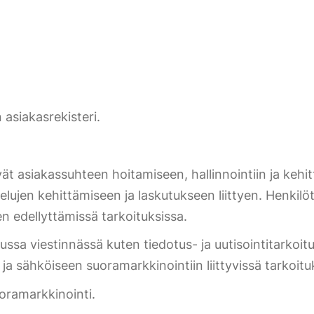
 asiakasrekisteri.
ttyvät asiakassuhteen hoitamiseen, hallinnointiin ja k
elujen kehittämiseen ja laskutukseen liittyen. Henkilö
n edellyttämissä tarkoituksissa.
atussa viestinnässä kuten tiedotus- ja uutisointitarko
ja sähköiseen suoramarkkinointiin liittyvissä tarkoitu
uoramarkkinointi.