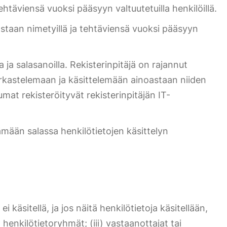
tehtäviensä vuoksi pääsyyn valtuutetuilla henkilöillä.
oastaan nimetyillä ja tehtäviensä vuoksi pääsyyn
 ja salasanoilla. Rekisterinpitäjä on rajannut
 tarkastelemaan ja käsittelemään ainoastaan niiden
umat rekisteröityvät rekisterinpitäjän IT-
ämään salassa henkilötietojen käsittelyn
i käsitellä, ja jos näitä henkilötietoja käsitellään,
 henkilötietoryhmät; (iii) vastaanottajat tai