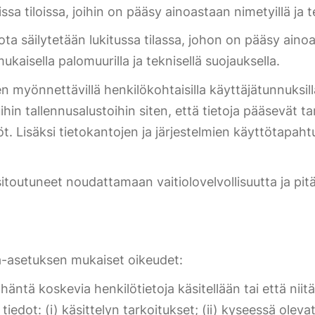
uissa tiloissa, joihin on pääsy ainoastaan nimetyillä ja 
 jota säilytetään lukitussa tilassa, johon on pääsy ain
mukaisella palomuurilla ja teknisellä suojauksella.
n myönnettävillä henkilökohtaisilla käyttäjätunnuksilla
uihin tallennusalustoihin siten, että tietoja pääsevät
öt. Lisäksi tietokantojen ja järjestelmien käyttötapaht
sitoutuneet noudattamaan vaitiolovelvollisuutta ja pit
ja-asetuksen mukaiset oikeudet:
häntä koskevia henkilötietoja käsitellään tai että niitä e
edot: (i) käsittelyn tarkoitukset; (ii) kyseessä olevat