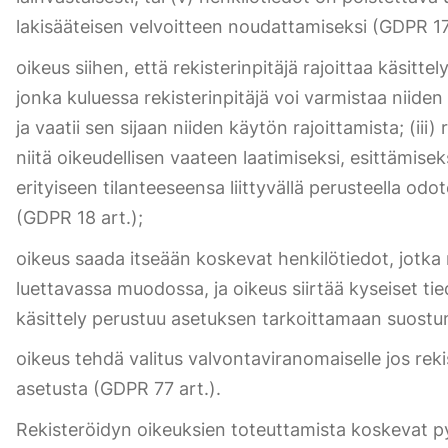
lakisääteisen velvoitteen noudattamiseksi (GDPR 17 
oikeus siihen, että rekisterinpitäjä rajoittaa käsittel
jonka kuluessa rekisterinpitäjä voi varmistaa niiden
ja vaatii sen sijaan niiden käytön rajoittamista; (iii)
niitä oikeudellisen vaateen laatimiseksi, esittämisek
erityiseen tilanteeseensa liittyvällä perusteella od
(GDPR 18 art.);
oikeus saada itseään koskevat henkilötiedot, jotka re
luettavassa muodossa, ja oikeus siirtää kyseiset tiedo
käsittely perustuu asetuksen tarkoittamaan suostum
oikeus tehdä valitus valvontaviranomaiselle jos reki
asetusta (GDPR 77 art.).
Rekisteröidyn oikeuksien toteuttamista koskevat py