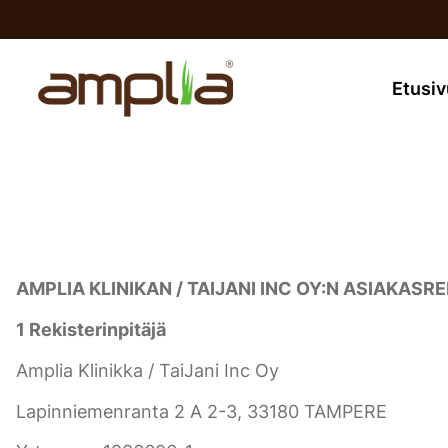
Siirry
sisältöön
Etusiv
AMPLIA KLINIKAN / TAIJANI INC OY:N ASIAKAS
1 Rekisterinpitäjä
Amplia Klinikka / TaiJani Inc Oy
Lapinniemenranta 2 A 2-3, 33180 TAMPERE