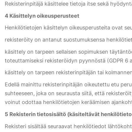
Rekisterinpitäjä käsittelee tietoja itse sekä hyödynt
4 Käsittelyn oikeusperusteet
Henkilötietojen käsittelyn oikeusperusteita ovat s
rekisteröity on antanut suostumuksensa henkilötieto
käsittely on tarpeen sellaisen sopimuksen täytäntö
toteuttamiseksi rekisteröidyn pyynnöstä (GDPR 6 ar
käsittely on tarpeen rekisterinpitäjän tai kolmanne
Edellä mainittu rekisterinpitäjän oikeutettu etu per
suhteeseen, joka on seurausta siitä, että rekisteröit
voinut odottaa henkilötietojen keräämisen ajanko
5 Rekisterin tietosisältö (käsiteltävät henkilötie
Rekisteri sisältää seuraavat henkilötiedot lähtökohta