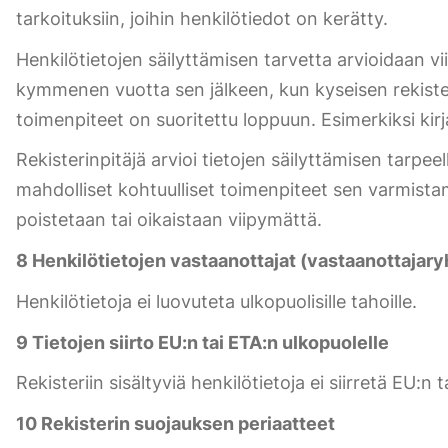
tarkoituksiin, joihin henkilötiedot on kerätty.
Henkilötietojen säilyttämisen tarvetta arvioidaan v
kymmenen vuotta sen jälkeen, kun kyseisen rekisterö
toimenpiteet on suoritettu loppuun. Esimerkiksi kirj
Rekisterinpitäjä arvioi tietojen säilyttämisen tarpee
mahdolliset kohtuulliset toimenpiteet sen varmistam
poistetaan tai oikaistaan viipymättä.
8 Henkilötietojen vastaanottajat (vastaanottajar
Henkilötietoja ei luovuteta ulkopuolisille tahoille.
9 Tietojen siirto EU:n tai ETA:n ulkopuolelle
Rekisteriin sisältyviä henkilötietoja ei siirretä EU:n 
10 Rekisterin suojauksen periaatteet