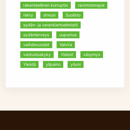
rakenteellinen korruptio
ravintoterapia
rekry
stressi
Suolisto
sydän- ja verenkiertoelimistö
sydänterveys
uupumus
vaihdevuodet
Valvira
vastustuskyky
Videot
väsymys
Yleistä
ylipaino
yöuni