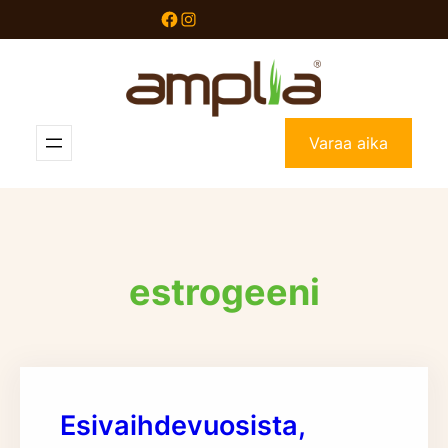
Siirry
Facebook
Instagram
sisältöön
Varaa aika
estrogeeni
Esivaihdevuosista,