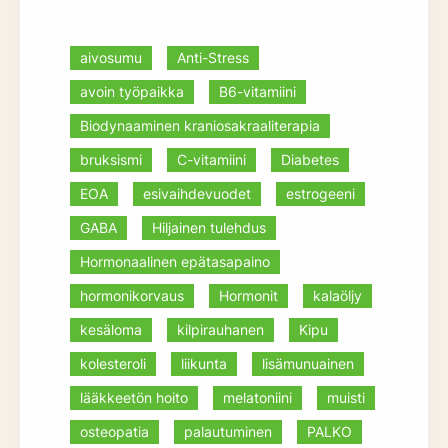
aivosumu
Anti-Stress
avoin työpaikka
B6-vitamiini
Biodynaaminen kraniosakraaliterapia
bruksismi
C-vitamiini
Diabetes
EOA
esivaihdevuodet
estrogeeni
GABA
Hiljainen tulehdus
Hormonaalinen epätasapaino
hormonikorvaus
Hormonit
kalaöljy
kesäloma
kilpirauhanen
Kipu
kolesteroli
liikunta
lisämunuainen
lääkkeetön hoito
melatoniini
muisti
osteopatia
palautuminen
PALKO