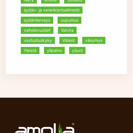
sydän- ja verenkiertoelimistö
sydänterveys
uupumus
vaihdevuodet
Valvira
vastustuskyky
Videot
väsymys
Yleistä
ylipaino
yöuni