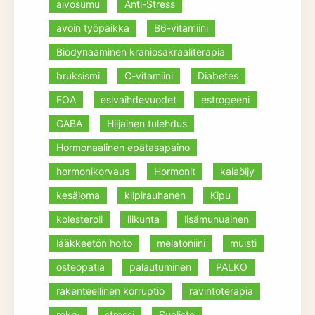
aivosumu
Anti-Stress
avoin työpaikka
B6-vitamiini
Biodynaaminen kraniosakraaliterapia
bruksismi
C-vitamiini
Diabetes
EOA
esivaihdevuodet
estrogeeni
GABA
Hiljainen tulehdus
Hormonaalinen epätasapaino
hormonikorvaus
Hormonit
kalaöljy
kesäloma
kilpirauhanen
Kipu
kolesteroli
liikunta
lisämunuainen
lääkkeetön hoito
melatoniini
muisti
osteopatia
palautuminen
PALKO
rakenteellinen korruptio
ravintoterapia
rekry
stressi
Suolisto