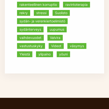
rakenteellinen korruptio
ravintoterapia
rekry
stressi
Suolisto
sydän- ja verenkiertoelimistö
sydänterveys
uupumus
vaihdevuodet
Valvira
vastustuskyky
Videot
väsymys
Yleistä
ylipaino
yöuni