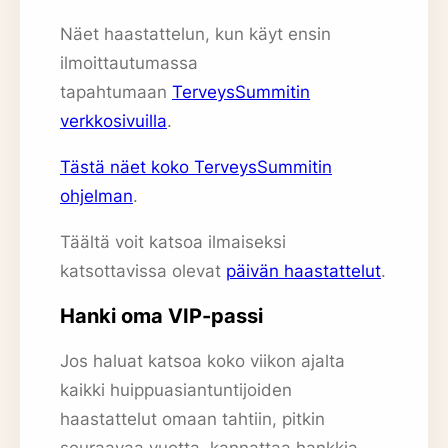
Näet haastattelun, kun käyt ensin
ilmoittautumassa
tapahtumaan
TerveysSummitin
verkkosivuilla
.
Tästä näet koko TerveysSummitin
ohjelman
.
Täältä voit katsoa ilmaiseksi
katsottavissa olevat
päivän haastattelut
.
Hanki oma VIP-passi
Jos haluat katsoa koko viikon ajalta
kaikki huippuasiantuntijoiden
haastattelut omaan tahtiin, pitkin
seuraavaa vuotta, kannattaa hankkia