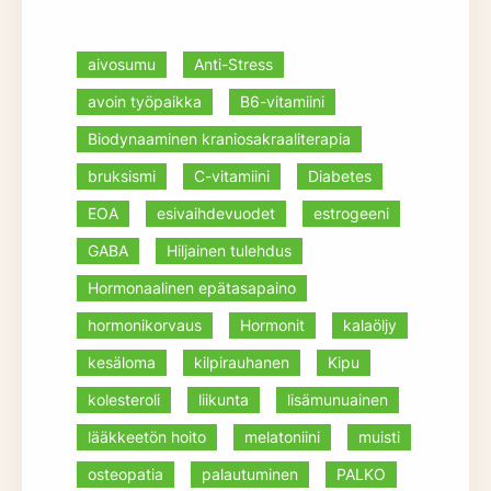
aivosumu
Anti-Stress
avoin työpaikka
B6-vitamiini
Biodynaaminen kraniosakraaliterapia
bruksismi
C-vitamiini
Diabetes
EOA
esivaihdevuodet
estrogeeni
GABA
Hiljainen tulehdus
Hormonaalinen epätasapaino
hormonikorvaus
Hormonit
kalaöljy
kesäloma
kilpirauhanen
Kipu
kolesteroli
liikunta
lisämunuainen
lääkkeetön hoito
melatoniini
muisti
osteopatia
palautuminen
PALKO