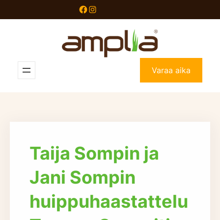
Siirry
Facebook
Instagram
sisältöön
Varaa aika
Taija Sompin ja
Jani Sompin
huippuhaastattelu